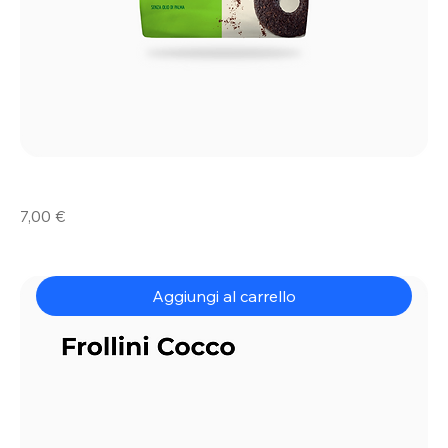
Frollini
Prezzo
7,00 €
Cacao
Intenso
Aggiungi al carrello