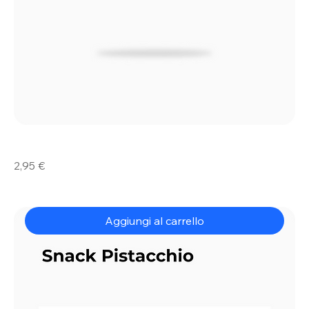
Snack
Prezzo
2,95 €
Orange
Aggiungi al carrello