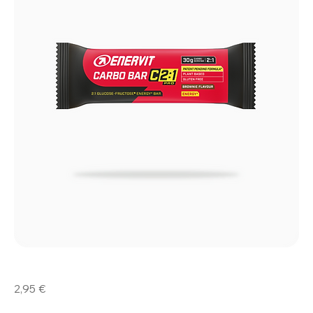
Carbo
Prezzo
2,95 €
Bar
Brownie