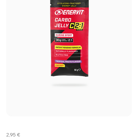
Carbo
Prezzo
2,95 €
Jelly