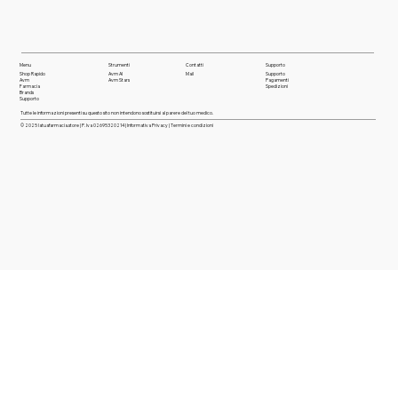
Menu
Strumenti
Contatti
Supporto
Shop Rapido
Avm AI
Mail
Supporto
Avm
Avm Stars
Pagamenti
Farmaci
a
Spedizioni
Brands
Supporto
Tutte le informazioni presenti su questo sito non intendono sostituirsi al parere del tuo medico.
© 2025 latuafarmacia.store | P. Iva 02695320214 |
Informativa Privacy
|
Termini e condizioni