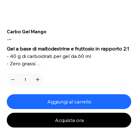
Carbo Gel Mango
Prezzo
2,95 €
Gel a base di maltodestrine e fruttosio in rapporto 2:1
- 40 g di carboidrati per gel da 60 ml
- Zero grassi
- Gluten free
- Certificato VeganOK
- Gusto Mango
Aggiungi al carrello
Acquista ora