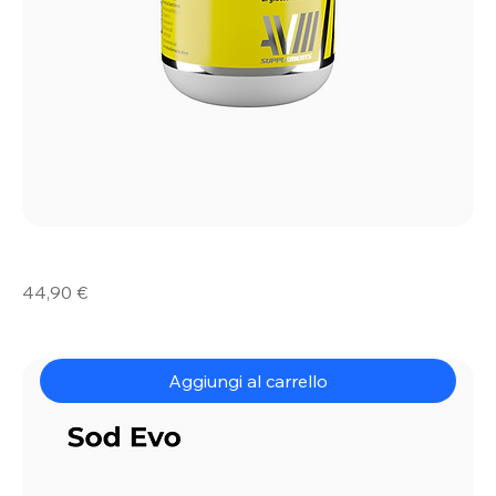
Glucosammina
Prezzo
44,90 €
Evo
Aggiungi al carrello