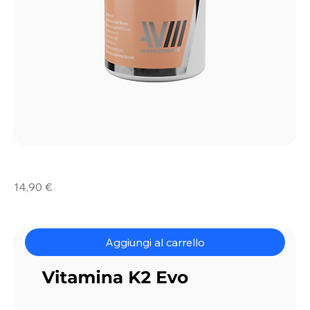
Vitamina
Prezzo
14,90 €
D3
Evo
Aggiungi al carrello