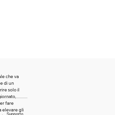
ale che va
 e di un
ire solo il
iornato,
er fare
elevare gli
Supporto