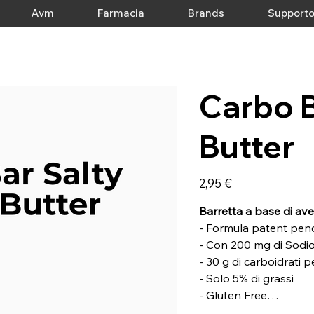
Avm
Farmacia
Brands
Support
Carbo B
Butter
Prezzo
2,95 €
Barretta a base di ave
- Formula patent pend
- Con 200 mg di Sodi
- 30 g di carboidrati p
- Solo 5% di grassi
- Gluten Free
- Gusto Salty Peanut 