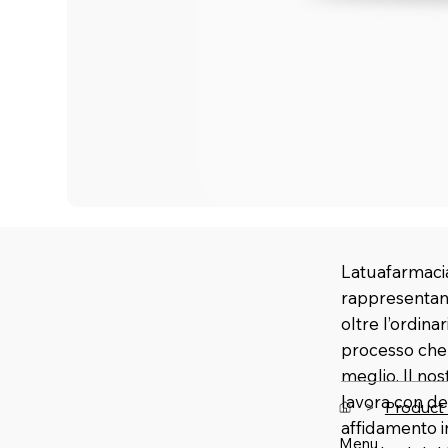
Latuafarmacia
rappresentano
oltre l’ordina
processo che u
meglio. Il no
lavora con de
>
Product
affidamento 
Menu