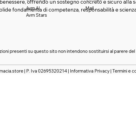
benessere, offrendo un sostegno concreto e sicuro alla s
Mail
Avm AI
solide fondamenta di competenza, responsabilità e scienza
Avm Stars
zioni presenti su questo sito non intendono sostituirsi al parere del
macia.store | P. Iva 02695320214 |
Informativa Privacy
|
Termini e c