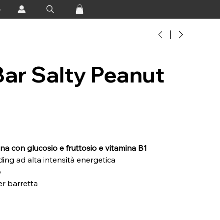
o
ar Salty Peanut
na con glucosio e fruttosio e vitamina B1
ing ad alta intensità energetica
o
er barretta
Butter