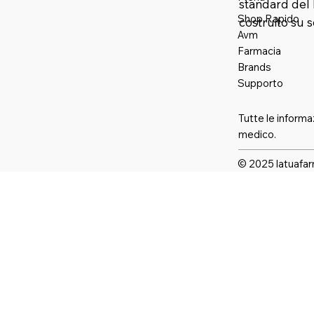
standard del 
Shop Rapido
costruito su 
Avm
Farmaci
a
Brands
Supporto
Tutte le informa
medico.
© 2025 latuafar