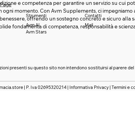
dizione e competenza per garantire un servizio su cui pot
 Page
in ogni momento. Con Avm Supplements, ci impegniamo a 
Strumenti
Contatti
benessere, offrendo un sostegno concreto e sicuro alla s
Mail
Avm AI
solide fondamenta di competenza, responsabilità e scienza
Avm Stars
zioni presenti su questo sito non intendono sostituirsi al parere del
macia.store | P. Iva 02695320214 |
Informativa Privacy
|
Termini e c