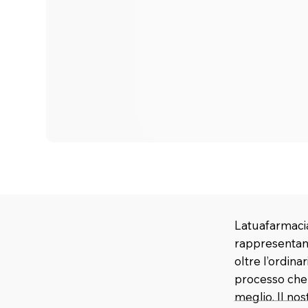
Latuafarmacia
rappresentano
oltre l’ordina
processo che u
meglio. Il no