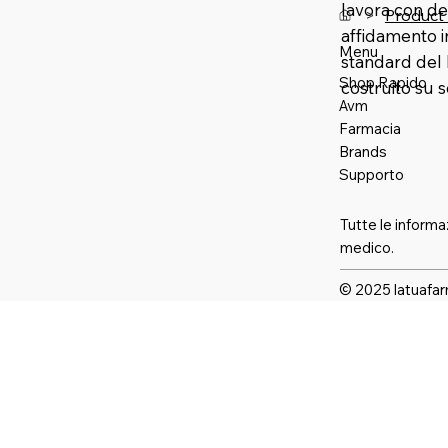
lavora con de
>
Product
affidamento 
Menu
standard del 
Shop Rapido
costruito su 
Avm
Farmaci
a
Brands
Supporto
Tutte le informa
medico.
© 2025 latuafar