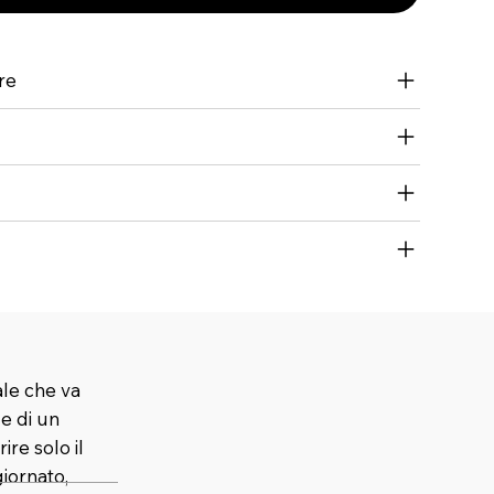
re
ale che va
 e di un
ire solo il
iornato,