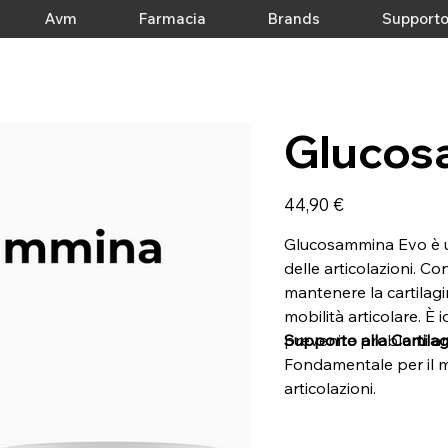
Avm
Farmacia
Brands
Support
Glucos
Prezzo
44,90 €
Glucosammina Evo è un
delle articolazioni. C
mantenere la cartilagi
mobilità articolare. È 
prevenire problemi artico
Supporto alla Cartila
Fondamentale per il m
articolazioni.