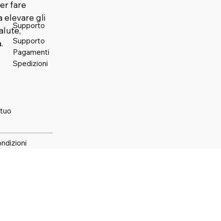
er fare
elevare gli
Supporto
alute,
Supporto
.
Pagamenti
Spedizioni
 tuo
ondizioni