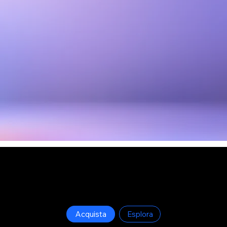
Avm Starter
Bundle di integratori per obiettivo
Acquista
Esplora