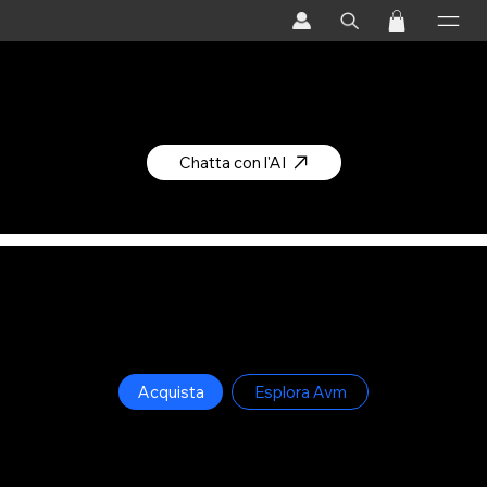
Non sai da dove iniziare?
Scopri gli integratori più giusti per te
Chatta con l'AI
Avm Supplements
Integratori di qualità superiore
Acquista
Esplora Avm