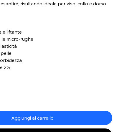
antire, risultando ideale per viso, collo e dorso
 e liftante
e le micro-rughe
lasticità
 pelle
orbidezza
de 2%
a
Aggiungi al carrello