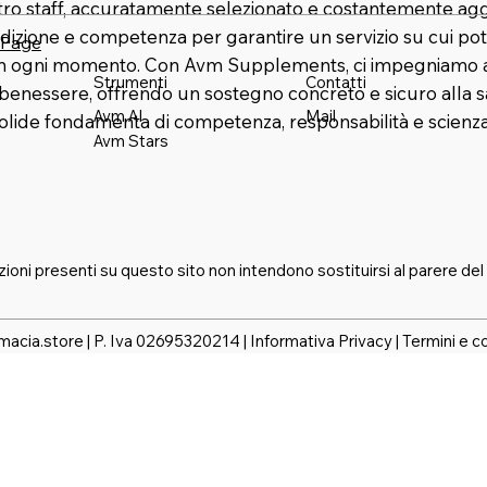
stro staff, accuratamente selezionato e costantemente agg
dizione e competenza per garantire un servizio su cui pot
 Page
in ogni momento. Con Avm Supplements, ci impegniamo a 
Strumenti
Contatti
benessere, offrendo un sostegno concreto e sicuro alla s
Mail
Avm AI
solide fondamenta di competenza, responsabilità e scienza
Avm Stars
zioni presenti su questo sito non intendono sostituirsi al parere del
macia.store | P. Iva 02695320214 |
Informativa Privacy
|
Termini e c