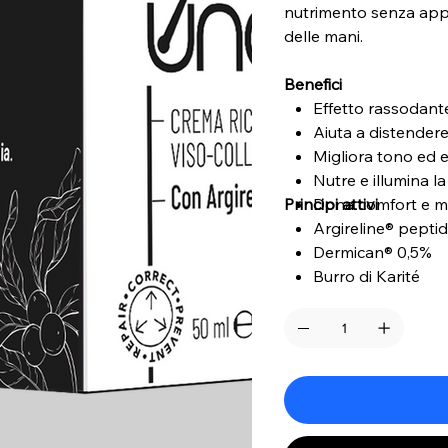
nutrimento senza appes
delle mani.
Benefici
Effetto rassodante
Aiuta a distender
Migliora tono ed e
Nutre e illumina la
Principi attivi
Dona comfort e m
Argireline® pepti
Dermican® 0,5%
Burro di Karité
Olio di Macadami