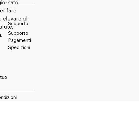
iornato,
er fare
elevare gli
Supporto
alute,
Supporto
.
Pagamenti
Spedizioni
 tuo
ondizioni