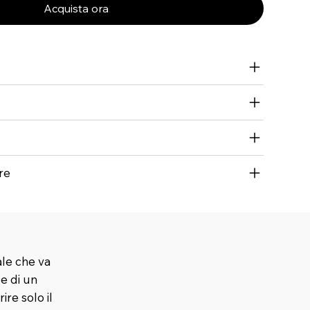
Acquista ora
re
ale che va
 e di un
ire solo il