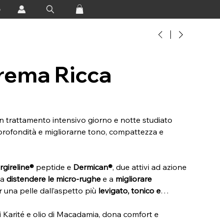
o
rema Ricca
n trattamento intensivo giorno e notte studiato
n profondità e migliorarne tono, compattezza e
rgireline®
peptide e
Dermican®
, due attivi ad azione
 a
distendere le micro-rughe
e a
migliorare
er una pelle dall’aspetto più
levigato, tonico e
i Karité e olio di Macadamia, dona comfort e