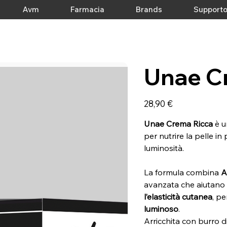
Avm
Farmacia
Brands
Support
Unae C
Prezzo
28,90 €
Unae Crema Ricca
è u
per nutrire la pelle i
luminosità.
La formula combina
A
avanzata che aiutano
l’elasticità cutanea
, p
luminoso
.
Arricchita con burro d