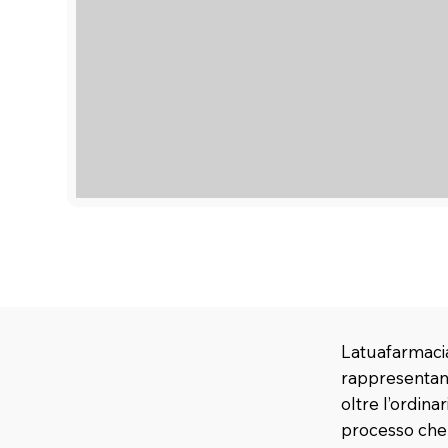
Latuafarmacia
rappresentano
oltre l’ordina
processo che u