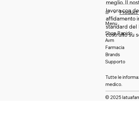
meglio. Il no
lavora con de
>
Product
affidamento 
Menu
standard del 
Shop Rapido
costruito su 
Avm
Farmaci
a
Brands
Supporto
Tutte le informa
medico.
© 2025 latuafar