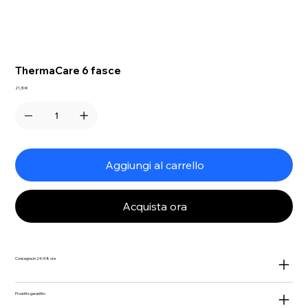
ThermaCare 6 fasce
Prezzo
21,30 €
Aggiungi al carrello
Acquista ora
Consegna in 24/48 ore
Prodotto garantito