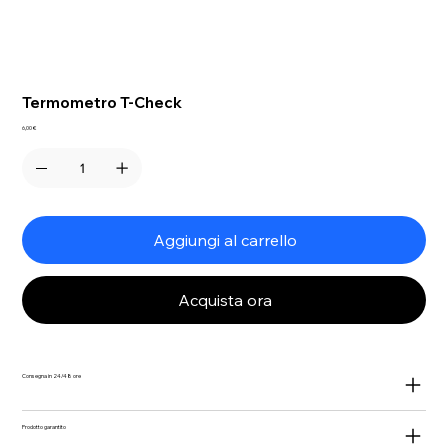
Termometro T-Check
Prezzo
6,00 €
Aggiungi al carrello
Acquista ora
Consegna in 24/48 ore
Prodotto garantito