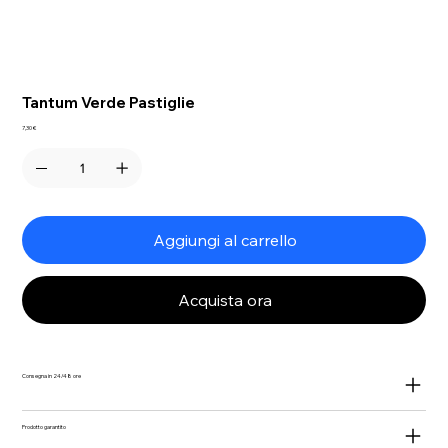
Tantum Verde Pastiglie
Prezzo
7,30 €
Aggiungi al carrello
Acquista ora
Consegna in 24/48 ore
Prodotto garantito