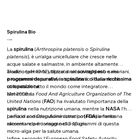
Spirulina Bio
Prezzo
17,70 €
La
spirulina
(
Arthrospira platensis
o
Spirulina
platensis
), è un’alga unicellulare che cresce nelle
acque salate e salmastre, in ambiente altamente
alcalino (pH 10-12), tipico di alcuni laghi sub-sahariani,
Tradizionalmente utilizzata nel
sovrappeso
e nei
e rappresenta un alimento salutistico dalla
programmi depurativi
, la
spirulina
è diffusamente
ricchissima
composizione
utilizzata in tutto il mondo come integratore
.
alimentare.
Nel 2008, la
Food And Agriculture Organization of The
United Nations
(
FAO
) ha rivalutato l’importanza della
spirulina
nella nutrizione umana, mentre la
NASA
l’ha
presa in considerazione come potenziale fonte
La
Food and Drug Administration
(
FDA
) americana
alimentare per i viaggi nello spazio.
raccomanda il consumo di 3-10 grammi di questa
micro-alga per la salute umana.
Infine, secondo l’
European Food Safety Autority