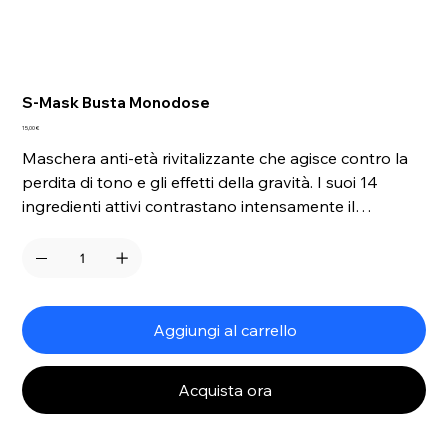
S-Mask Busta Monodose
Prezzo
15,00 €
Maschera anti-età rivitalizzante che agisce contro la
perdita di tono e gli effetti della gravità. I suoi 14
ingredienti attivi contrastano intensamente il
processo di invecchiamento cutaneo grazie alle
proprietà tonificanti e detossinanti, migliorando già
dalla prima applicazione compattezza, omogeneità e
levigatezza della cute.
Aggiungi al carrello
Acquista ora