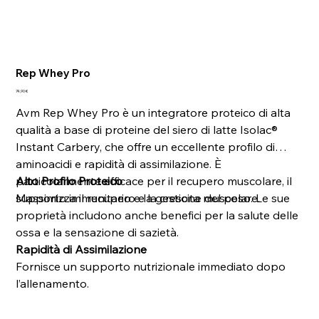
Rep Whey Pro
Prezzo
74,90 €
Avm Rep Whey Pro è un integratore proteico di alta
qualità a base di proteine del siero di latte Isolac®
Instant Carbery, che offre un eccellente profilo di
aminoacidi e rapidità di assimilazione. È
particolarmente efficace per il recupero muscolare, il
Alto Profilo Proteico
supporto immunitario e la gestione del peso. Le sue
Massimizza il recupero e la crescita muscolare.
proprietà includono anche benefici per la salute delle
ossa e la sensazione di sazietà.
Rapidità di Assimilazione
Fornisce un supporto nutrizionale immediato dopo
l’allenamento.