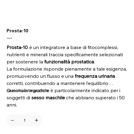
Prosta-10
Prezzo
25,90 €
Prosta-10
è un integratore a base di fitocomplessi,
nutrienti e minerali traccia specificamente selezionati
per sostenere la
funzionalità prostatica
.
La formulazione risponde pienamente a tale esigenza,
promuovendo un flusso e una
frequenza urinaria
corretti, contribuendo a mantenere l’equilibrio
ormonale maschile.
Questo integratore è particolarmente indicato per i
soggetti di
sesso maschile
che abbiano superato i 50
anni.