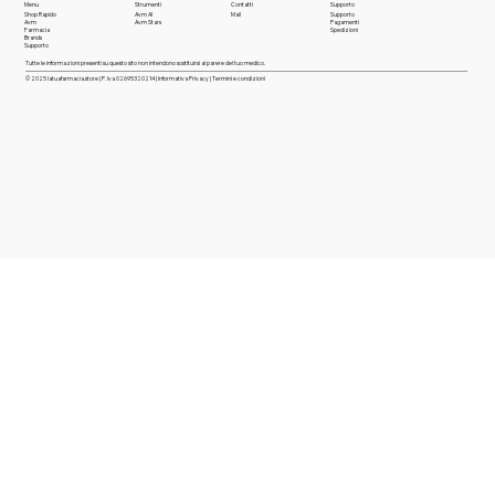
Menu
Strumenti
Contatti
Supporto
Shop Rapido
Avm AI
Mail
Supporto
Avm
Avm Stars
Pagamenti
Farmaci
a
Spedizioni
Brands
Supporto
Tutte le informazioni presenti su questo sito non intendono sostituirsi al parere del tuo medico.
© 2025 latuafarmacia.store | P. Iva 02695320214 |
Informativa Privacy
|
Termini e condizioni