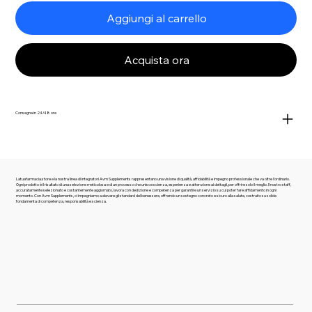
Aggiungi al carrello
Acquista ora
Consegna in 24/48 ore
Latuafarmacia.store e la nostra linea di integratori Avm Supplements rappresentano una visione di qualità, affidabilità e impegno professionale che va oltre l’ordinario.
Ogni prodotto è il risultato di una selezione meticolosa e di un processo che unisce scienza, esperienza e attenzione ai dettagli, per offrire solo il meglio. Il nostro staff,
accuratamente selezionato e costantemente aggiornato, lavora con dedizione e competenza per garantire un servizio su cui poter fare affidamento in ogni
momento. Con Avm Supplements, ci impegniamo a elevare gli standard del benessere, offrendo un sostegno concreto e sicuro alla salute, costruito su solide
fondamenta di competenza, responsabilità e scienza.