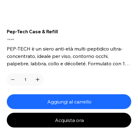
Pep-Tech Case & Refill
Prezzo
148,00 €
PEP-TECH è un siero anti-età multi-peptidico ultra-
concentrato, ideale per viso, contorno occhi,
palpebre, labbra, collo e décolleté. Formulato con 15
principi attivi clean dalla comprovata efficacia, idrata
in profondità, migliora il turgore cutaneo e contrasta i
segni dell’invecchiamento, lasciando la pelle
visibilmente più levigata, tonica e luminosa.
Aggiungi al carrello
Acquista ora