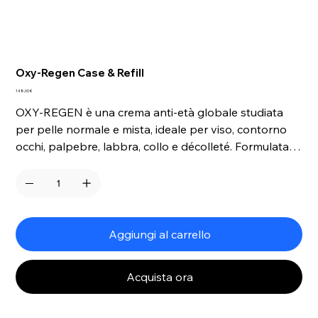
Oxy-Regen Case & Refill
Prezzo
148,00 €
OXY-REGEN è una crema anti-età globale studiata
per pelle normale e mista, ideale per viso, contorno
occhi, palpebre, labbra, collo e décolleté. Formulata
con 35 ingredienti attivi clean, contrasta la perdita di
idratazione, rigenera la pelle e riduce visibilmente le
rughe. Grazie alla sua potente azione idratante e anti-
invecchiamento, dona un aspetto più luminoso ed
elastico già dopo poche applicazioni.
Aggiungi al carrello
Acquista ora