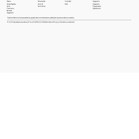
Menu
Strumenti
Contatti
Supporto
Shop Rapido
Avm AI
Mail
Supporto
Avm
Avm Stars
Pagamenti
Farmaci
a
Spedizioni
Brands
Supporto
Tutte le informazioni presenti su questo sito non intendono sostituirsi al parere del tuo medico.
© 2025 latuafarmacia.store | P. Iva 02695320214 |
Informativa Privacy
|
Termini e condizioni