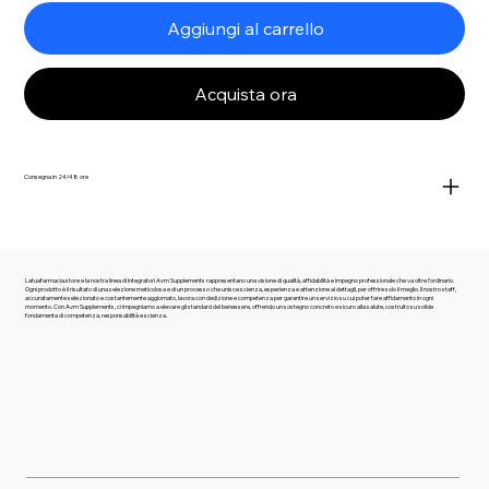
Aggiungi al carrello
Acquista ora
Consegna in 24/48 ore
Latuafarmacia.store e la nostra linea di integratori Avm Supplements rappresentano una visione di qualità, affidabilità e impegno professionale che va oltre l’ordinario.
Ogni prodotto è il risultato di una selezione meticolosa e di un processo che unisce scienza, esperienza e attenzione ai dettagli, per offrire solo il meglio. Il nostro staff,
accuratamente selezionato e costantemente aggiornato, lavora con dedizione e competenza per garantire un servizio su cui poter fare affidamento in ogni
momento. Con Avm Supplements, ci impegniamo a elevare gli standard del benessere, offrendo un sostegno concreto e sicuro alla salute, costruito su solide
fondamenta di competenza, responsabilità e scienza.