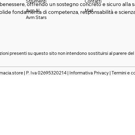
Strumenti
Contatti
benessere, offrendo un sostegno concreto e sicuro alla s
Mail
Avm AI
solide fondamenta di competenza, responsabilità e scienza
Avm Stars
zioni presenti su questo sito non intendono sostituirsi al parere del
macia.store | P. Iva 02695320214 |
Informativa Privacy
|
Termini e c