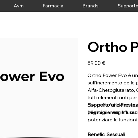
Avm
Farmacia
Brands
Support
Ortho 
Prezzo
89,00 €
Ortho Power Evo è un 
sull’incremento delle 
Alfa-Chetoglutarato, C
tutti elementi noti per
che nella funzione se
Supporto alle Prestazi
per migliorare il flusso
Migliora energia e res
potenziare le funzioni 
Benefici Sessuali