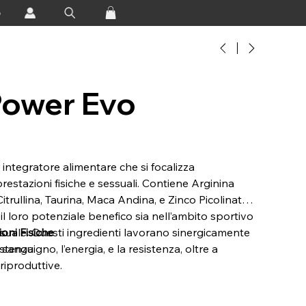
o
Power Evo
integratore alimentare che si focalizza
prestazioni fisiche e sessuali. Contiene Arginina
itrullina, Taurina, Maca Andina, e Zinco Picolinato,
 il loro potenziale benefico sia nell’ambito sportivo
ssuale. Questi ingredienti lavorano sinergicamente
oni Fisiche
 sanguigno, l’energia, e la resistenza, oltre a
istenza.
riproduttive.