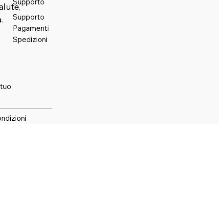
Supporto
alute,
Supporto
.
Pagamenti
Spedizioni
 tuo
ondizioni