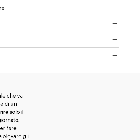
re
ale che va
 e di un
ire solo il
iornato,
er fare
elevare gli