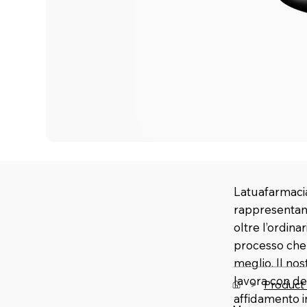
Latuafarmacia
rappresentano
oltre l’ordina
processo che u
meglio. Il no
lavora con de
>
Product
affidamento 