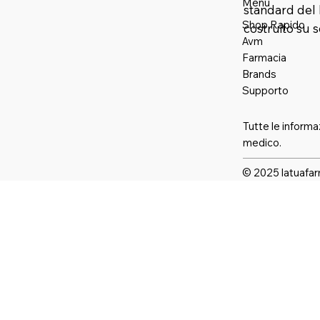
Menu
standard del 
Shop Rapido
costruito su 
Avm
Farmaci
a
Brands
Supporto
Tutte le informa
medico.
© 2025 latuafar