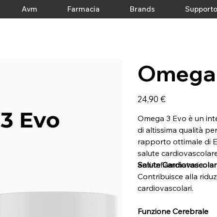
Avm
Farmacia
Brands
Support
Omega 
Prezzo
24,90 €
Omega 3 Evo è un inte
di altissima qualità 
rapporto ottimale di 
salute cardiovascolare
anti-infiammatorie.
Salute Cardiovascola
Contribuisce alla riduz
cardiovascolari.
Funzione Cerebrale