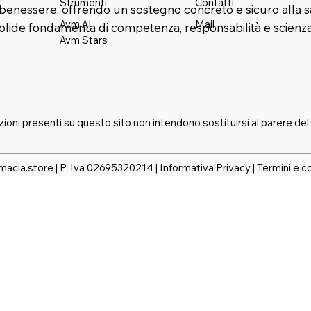
Strumenti
Contatti
benessere, offrendo un sostegno concreto e sicuro alla s
Mail
Avm AI
solide fondamenta di competenza, responsabilità e scienza
Avm Stars
zioni presenti su questo sito non intendono sostituirsi al parere del
macia.store | P. Iva 02695320214 |
Informativa Privacy
|
Termini e c