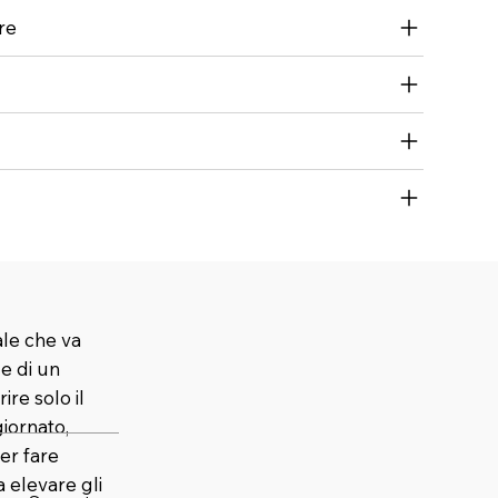
re
ale che va
 e di un
ire solo il
iornato,
er fare
elevare gli