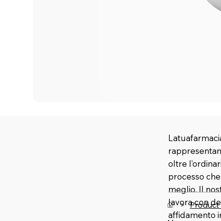
Latuafarmacia
rappresentano
oltre l’ordina
processo che u
meglio. Il no
lavora con de
>
Product
affidamento 