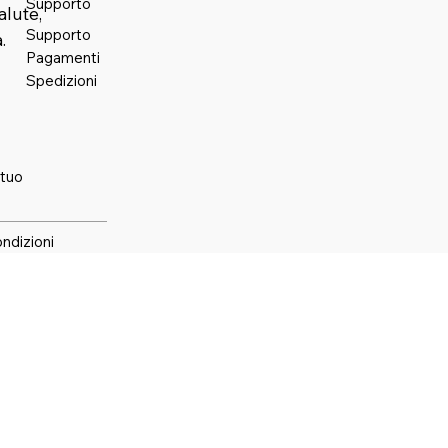
Supporto
alute,
Supporto
.
Pagamenti
Spedizioni
 tuo
ondizioni