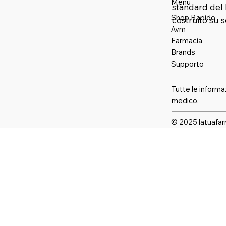
Menu
standard del 
Shop Rapido
costruito su 
Avm
Farmaci
a
Brands
Supporto
Tutte le informa
medico.
© 2025 latuafar