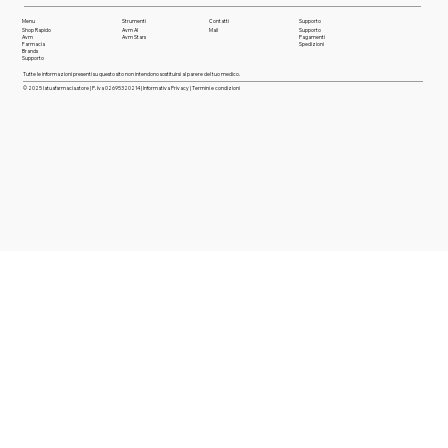
Menu
Strumenti
Contatti
Supporto
Shop Rapido
Avm AI
Mail
Supporto
Avm
Avm Stars
Pagamenti
Farmaci
a
Spedizioni
Brands
Supporto
Tutte le informazioni presenti su questo sito non intendono sostituirsi al parere del tuo medico.
© 2025 latuafarmacia.store | P. Iva 02695320214 |
Informativa Privacy
|
Termini e condizioni