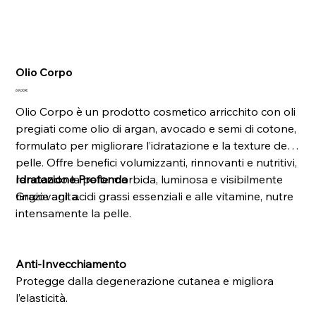
Olio Corpo
Prezzo
69,00 €
Olio Corpo è un prodotto cosmetico arricchito con oli
pregiati come olio di argan, avocado e semi di cotone,
formulato per migliorare l’idratazione e la texture della
pelle. Offre benefici volumizzanti, rinnovanti e nutritivi,
rendendo la pelle morbida, luminosa e visibilmente
Idratazione Profonda
ringiovanita.
Grazie agli acidi grassi essenziali e alle vitamine, nutre
intensamente la pelle.
Anti-Invecchiamento
Protegge dalla degenerazione cutanea e migliora
l’elasticità.