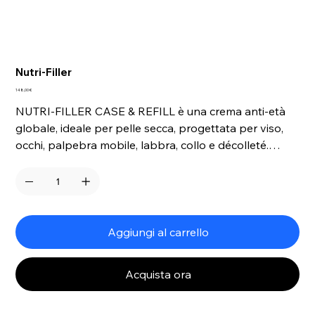
Nutri-Filler
Prezzo
148,00 €
NUTRI-FILLER CASE & REFILL è una crema anti-età
globale, ideale per pelle secca, progettata per viso,
occhi, palpebra mobile, labbra, collo e décolleté.
Formulata con 34 ingredienti attivi clean, combatte
l’ossidazione causata dai radicali liberi, minimizza i
segni del tempo e offre una profonda azione
nutriente e idratante. Perfetta per contrastare la
secchezza cutanea, restituisce alla pelle morbidezza,
Aggiungi al carrello
elasticità e un aspetto visibilmente più giovane.
Acquista ora