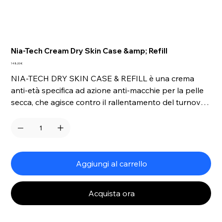
Nia-Tech Cream Dry Skin Case &amp; Refill
Prezzo
148,00 €
NIA-TECH DRY SKIN CASE & REFILL è una crema
anti-età specifica ad azione anti-macchie per la pelle
secca, che agisce contro il rallentamento del turnover
cellulare e il disequilibrio nel prodotto sebaceo. I suoi
31 ingredienti attivi minimizzano l’evidenza delle
macchie iperpigmentate e ne contrastano
l’insorgenza. Per una pelle dall’incarnato
naturalmente uniforme e luminoso.
Aggiungi al carrello
Acquista ora