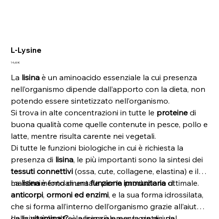
L-Lysine
Prezzo
14,60 €
La
lisina
è un aminoacido essenziale la cui presenza
nell’organismo dipende dall’apporto con la dieta, non
potendo essere sintetizzato nell’organismo.
Si trova in alte concentrazioni in tutte le
proteine
di
buona qualità come quelle contenute in pesce, pollo e
latte, mentre risulta carente nei vegetali.
Di tutte le funzioni biologiche in cui è richiesta la
presenza di
lisina
, le più importanti sono la sintesi dei
tessuti connettivi
(ossa, cute, collagene, elastina) e il
mantenimento di una
La
lisina
è fondamentale per la produzione di
funzione immunitaria
ottimale.
anticorpi
,
ormoni ed enzimi
, e la sua forma idrossilata,
che si forma all’interno dell’organismo grazie all’aiuto
della
La lisina è Inoltre, la lisina è precursore di una
vitamina C
, è essenziale per la sintesi del