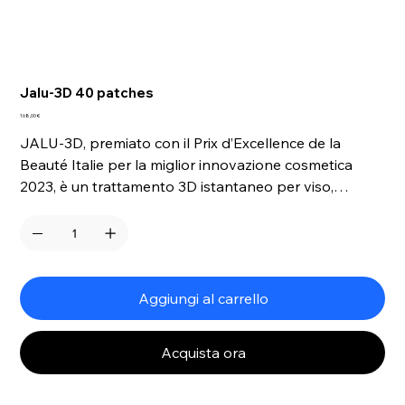
Jalu-3D 40 patches
Prezzo
168,00 €
JALU-3D, premiato con il Prix d’Excellence de la
Beauté Italie per la miglior innovazione cosmetica
2023, è un trattamento 3D istantaneo per viso,
contorno occhi e labbra, composto da ribbons
intrecciati di Acido Ialuronico puro. A contatto con
l’acqua, penetra negli strati più profondi della pelle,
fornendo un’idratazione immediata e visibilmente
esaltando il volume cutaneo in soli dieci giorni di
Aggiungi al carrello
trattamento. Supportato da rigorosi studi clinici,
rappresenta un’eccellenza nella cura della pelle.
Acquista ora