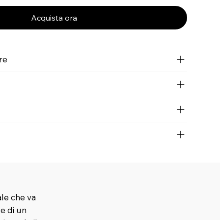
Acquista ora
re
ale che va
 e di un