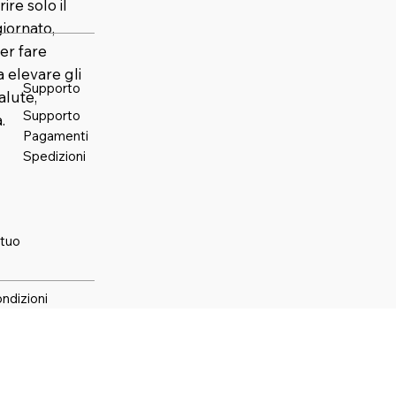
ire solo il
iornato,
er fare
elevare gli
Supporto
alute,
Supporto
.
Pagamenti
Spedizioni
 tuo
ondizioni