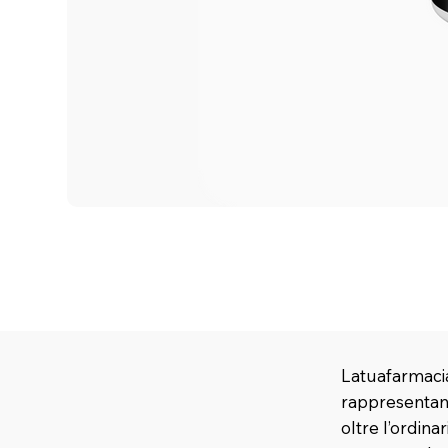
Latuafarmacia
rappresentano
oltre l’ordina