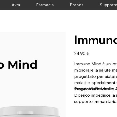
Avm
Farmacia
Brands
Support
Immuno
Prezzo
24,90 €
Immuno Mind è un int
migliorare la salute m
progettato per aiutare 
malattie, specialment
stagione influenzale.
Proprietà Antivirali e
L’iperico impedisce la 
supporto immunitario