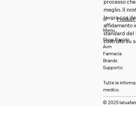
processo che u
meglio. Il no
lavora con de
>
Product
affidamento 
Menu
standard del 
Shop Rapido
costruito su 
Avm
Farmaci
a
Brands
Supporto
Tutte le informa
medico.
© 2025 latuafar