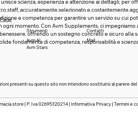
nisce scienza, esperienza e attenzione ai dettagli, per offr
stro staff, accuratamente selezionato e costantemente agg
dizione e competenza per garantire un servizio su cui pot
 Page
in ogni momento. Con Avm Supplements, ci impegniamo a 
Strumenti
Contatti
benessere, offrendo un sostegno concreto e sicuro alla s
Mail
Avm AI
solide fondamenta di competenza, responsabilità e scienza
Avm Stars
zioni presenti su questo sito non intendono sostituirsi al parere del
macia.store | P. Iva 02695320214 |
Informativa Privacy
|
Termini e c