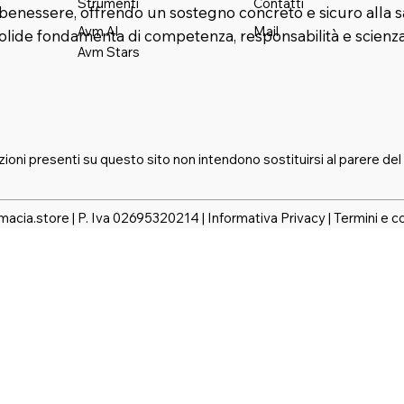
Strumenti
Contatti
benessere, offrendo un sostegno concreto e sicuro alla s
Mail
Avm AI
solide fondamenta di competenza, responsabilità e scienza
Avm Stars
zioni presenti su questo sito non intendono sostituirsi al parere del
macia.store | P. Iva 02695320214 |
Informativa Privacy
|
Termini e c