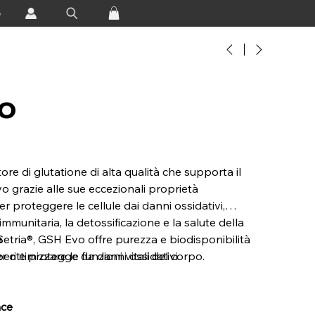
o
o
re di glutatione di alta qualità che supporta il
 grazie alle sue eccezionali proprietà
er proteggere le cellule dai danni ossidativi,
immunitaria, la detossificazione e la salute della
Setria®, GSH Evo offre purezza e biodisponibilità
e
r ottimizzare le funzioni vitali del corpo.
liberi e protegge da danni ossidativi.
ace