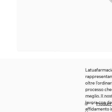
Latuafarmacia
rappresentano
oltre l’ordina
processo che u
meglio. Il no
lavora con de
>
Product
affidamento 