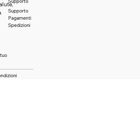
Supporto
alute,
Supporto
.
Pagamenti
Spedizioni
 tuo
ondizioni