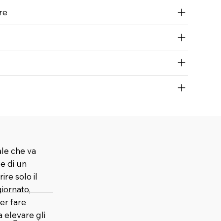
re
ale che va
 e di un
ire solo il
iornato,
er fare
elevare gli