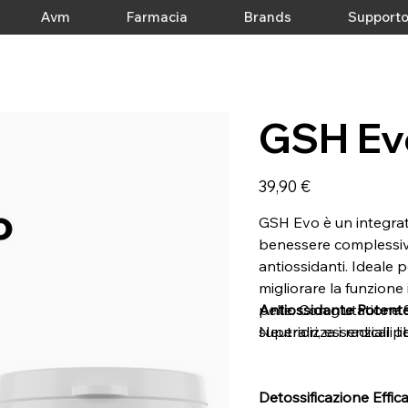
Avm
Farmacia
Brands
Support
GSH Ev
Prezzo
39,90 €
GSH Evo è un integrato
benessere complessivo
antiossidanti. Ideale p
migliorare la funzione 
pelle. Con glutatione 
Antiossidante Potent
superiori, essenziali pe
Neutralizza i radicali 
Detossificazione Effic