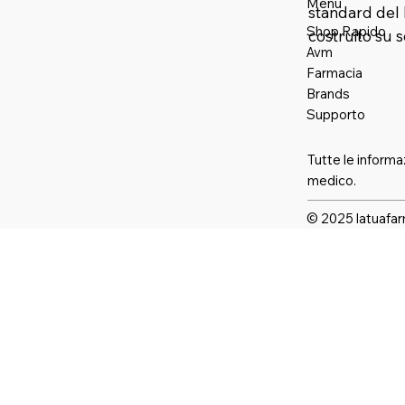
Menu
standard del 
Shop Rapido
costruito su 
Avm
Farmaci
a
Brands
Supporto
Tutte le informa
medico.
© 2025 latuafar