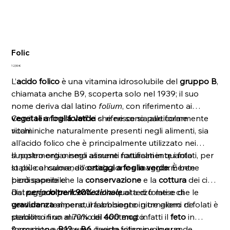
Folic
Prezzo
12,50 €
L’
acido folico
è una vitamina idrosolubile del
gruppo B
,
chiamata anche B9, scoperta solo nel 1939; il suo
nome deriva dal latino
folium
, con riferimento ai
vegetali a foglia verde
Con il termine ‘
folati’
ci si riferisce sia alle forme
che ne sono particolarmente
ricchi.
vitaminiche naturalmente presenti negli alimenti, sia
all’acido folico che è principalmente utilizzato nei
supplementi o negli alimenti fortificati in quanto
Il nostro organismo assume naturalmente i folati, per
stabile al calore, all’ossidazione e maggiormente
lo più consumando
ortaggi a foglia verde
. È bene
biodisponibile.
però sapere che la
conservazione
e la
cottura
dei cibi
distrugge
Dal
periodo periconcezionale
oltre il 90%
della quota di folati e che le
al terzo mese di
verdure a temperatura ambiente in tre giorni ne
gravidanza
almeno, il fabbisogno giornaliero di folati è
perdono fino al 70% del contenuto.
stabilito in un minimo di
400 mcg
: infatti il
feto
in
formazione consuma queste vitamine in grande
Associato a
B12
e
B6
, l’acido folico svolge un