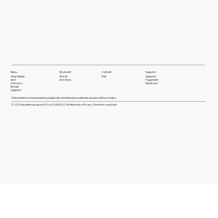
Menu
Strumenti
Contatti
Supporto
Shop Rapido
Avm AI
Mail
Supporto
Avm
Avm Stars
Pagamenti
Farmaci
a
Spedizioni
Brands
Supporto
Tutte le informazioni presenti su questo sito non intendono sostituirsi al parere del tuo medico.
© 2025 latuafarmacia.store | P. Iva 02695320214 |
Informativa Privacy
|
Termini e condizioni