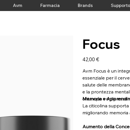
Avm
Farmacia
Brands
Support
Focus
Prezzo
42,00 €
Avm Focus è un integra
essenziale per il cerve
salute delle membrane
e la prontezza mentale
chiunque voglia esser
Memoria e Apprendi
La citicolina supporta
migliorando memoria 
Aumento della Conce