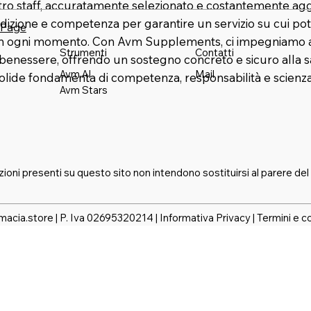
stro staff, accuratamente selezionato e costantemente agg
dizione e competenza per garantire un servizio su cui pot
 Page
in ogni momento. Con Avm Supplements, ci impegniamo a 
Strumenti
Contatti
benessere, offrendo un sostegno concreto e sicuro alla s
Mail
Avm AI
solide fondamenta di competenza, responsabilità e scienza
Avm Stars
zioni presenti su questo sito non intendono sostituirsi al parere del
macia.store | P. Iva 02695320214 |
Informativa Privacy
|
Termini e c