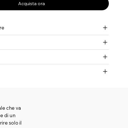
Acquista ora
re
ale che va
 e di un
ire solo il