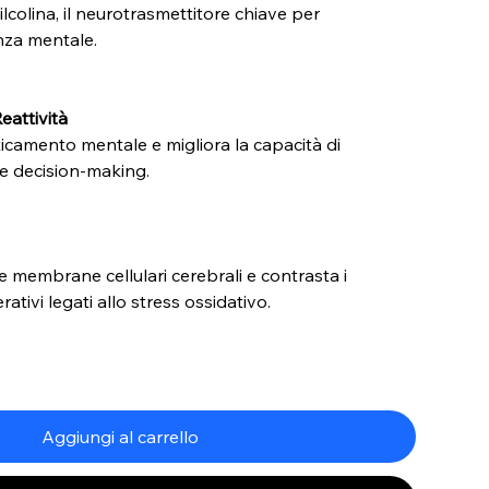
etilcolina, il neurotrasmettitore chiave per
anza mentale.
eattività
aticamento mentale e migliora la capacità di
e decision-making.
e
le membrane cellulari cerebrali e contrasta i
tivi legati allo stress ossidativo.
Aggiungi al carrello