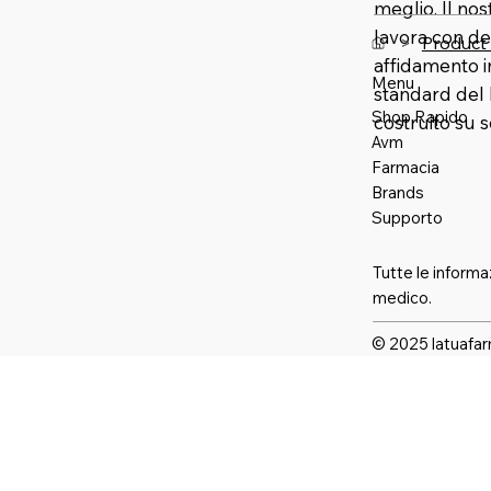
meglio. Il no
lavora con de
>
Product
affidamento 
Menu
standard del 
Shop Rapido
costruito su 
Avm
Farmaci
a
Brands
Supporto
Tutte le informa
medico.
© 2025 latuafar