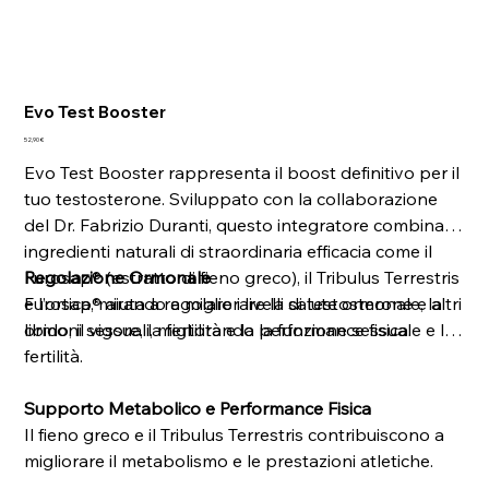
Evo Test Booster
Prezzo
52,90 €
Evo Test Booster rappresenta il boost definitivo per il
tuo testosterone. Sviluppato con la collaborazione
del Dr. Fabrizio Duranti, questo integratore combina
ingredienti naturali di straordinaria efficacia come il
Furosap® (estratto di fieno greco), il Tribulus Terrestris
Regolazione Ormonale
e l’ortica, mirando a migliorare la salute ormonale, la
Furosap® aiuta a regolare i livelli di testosterone e altri
libido, il vigore, la fertilità e la performance fisica.
ormoni sessuali, migliorando la funzione sessuale e la
fertilità.
Supporto Metabolico e Performance Fisica
Il fieno greco e il Tribulus Terrestris contribuiscono a
migliorare il metabolismo e le prestazioni atletiche.