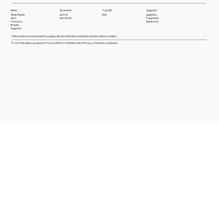
Menu
Strumenti
Contatti
Supporto
Shop Rapido
Avm AI
Mail
Supporto
Avm
Avm Stars
Pagamenti
Farmaci
a
Spedizioni
Brands
Supporto
Tutte le informazioni presenti su questo sito non intendono sostituirsi al parere del tuo medico.
© 2025 latuafarmacia.store | P. Iva 02695320214 |
Informativa Privacy
|
Termini e condizioni