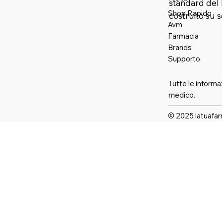
standard del 
Shop Rapido
costruito su 
Avm
Farmaci
a
Brands
Supporto
Tutte le informa
medico.
© 2025 latuafar