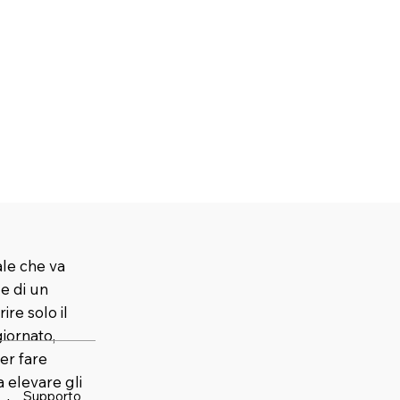
ale che va
 e di un
ire solo il
iornato,
er fare
elevare gli
Supporto