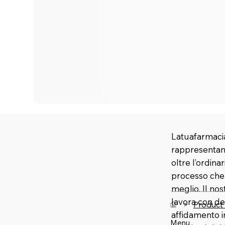
Latuafarmacia
rappresentano
oltre l’ordina
processo che u
meglio. Il no
lavora con de
>
Product
affidamento 
Menu