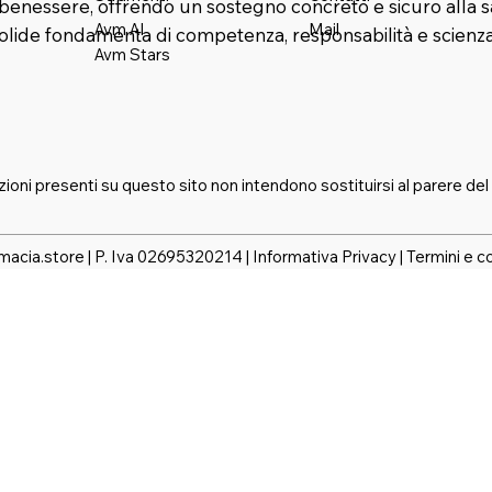
benessere, offrendo un sostegno concreto e sicuro alla s
Mail
Avm AI
solide fondamenta di competenza, responsabilità e scienza
Avm Stars
zioni presenti su questo sito non intendono sostituirsi al parere del
macia.store | P. Iva 02695320214 |
Informativa Privacy
|
Termini e c