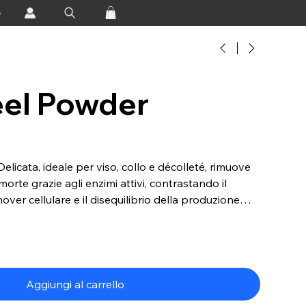
o
eel Powder
elicata, ideale per viso, collo e décolleté, rimuove
orte grazie agli enzimi attivi, contrastando il
over cellulare e il disequilibrio della produzione
n l’acqua, si trasforma in una soffice schiuma che
pelle, minimizza le discromie e rinnova delicatamente
bili. Il risultato è un incarnato più liscio, levigato e
a applicazione. Si consiglia di evitare la zona del
e labbra.
Aggiungi al carrello