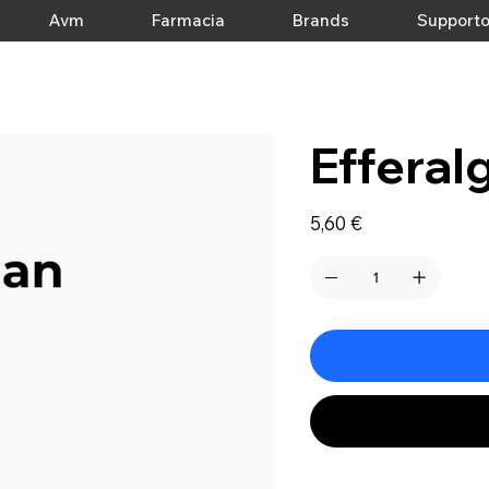
Avm
Farmacia
Brands
Support
Efferal
Prezzo
5,60 €