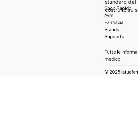
standard del 
Shop Rapido
costruito su 
Avm
Farmaci
a
Brands
Supporto
Tutte le informa
medico.
© 2025 latuafar