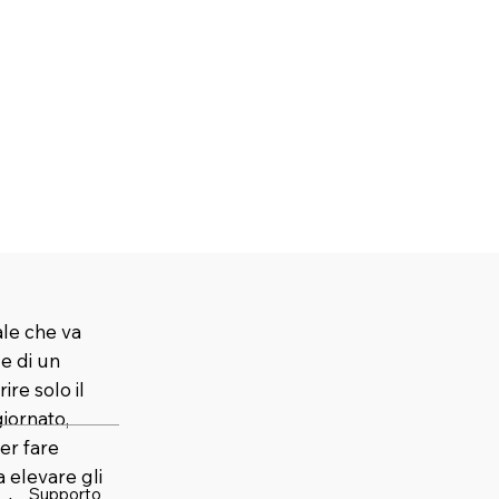
ale che va
 e di un
ire solo il
iornato,
er fare
elevare gli
Supporto