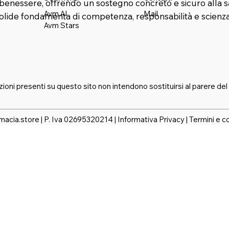
benessere, offrendo un sostegno concreto e sicuro alla s
Mail
Avm AI
solide fondamenta di competenza, responsabilità e scienza
Avm Stars
zioni presenti su questo sito non intendono sostituirsi al parere del
macia.store | P. Iva 02695320214 |
Informativa Privacy
|
Termini e c