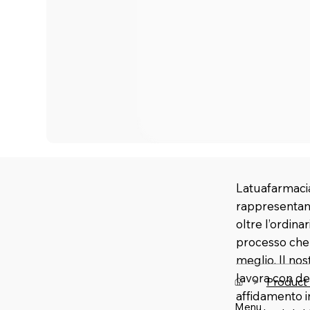
Latuafarmacia
rappresentano
oltre l’ordina
processo che u
meglio. Il no
lavora con de
>
Product
affidamento 
Menu