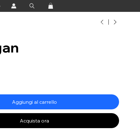
o
gan
Aggiungi al carrello
Acquista ora