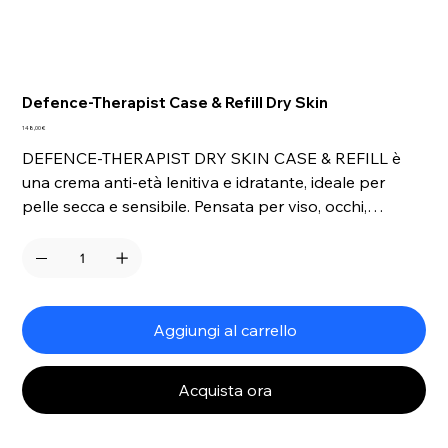
Defence-Therapist Case & Refill Dry Skin
Prezzo
148,00 €
DEFENCE-THERAPIST DRY SKIN CASE & REFILL è
una crema anti-età lenitiva e idratante, ideale per
pelle secca e sensibile. Pensata per viso, occhi,
palpebra mobile, labbra, collo e décolleté, contrasta
la diminuzione delle difese cutanee donando sollievo
immediato alla pelle sensibile. Grazie ai suoi 32
ingredienti attivi clean, rafforza le difese naturali,
normalizza stati di reattività, arrossamento o stress e
Aggiungi al carrello
attiva una funzione vasoprotettiva per una pelle più
resistente e riequilibrata.
Acquista ora