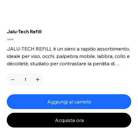
Jalu-Tech Refill
Prezzo
120,00 €
JALU-TECH REFILL è un siero a rapido assorbimento,
ideale per viso, occhi, palpebra mobile, labbra, collo e
décolleté, studiato per contrastare la perdita di
idratazione della pelle. Formulato con acido ialuronico
di origine biotecnologica, puro e a basso peso
molecolare, combina 2 ingredienti attivi clean che
idratano in profondità, regalano un immediato effetto
lifting e ridefiniscono i volumi del volto per un aspetto
Aggiungi al carrello
fresco e levigato.
Acquista ora