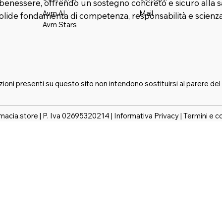
benessere, offrendo un sostegno concreto e sicuro alla s
Mail
Avm AI
solide fondamenta di competenza, responsabilità e scienza
Avm Stars
zioni presenti su questo sito non intendono sostituirsi al parere del
macia.store | P. Iva 02695320214 |
Informativa Privacy
|
Termini e c