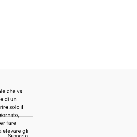
ale che va
 e di un
ire solo il
iornato,
er fare
elevare gli
Supporto