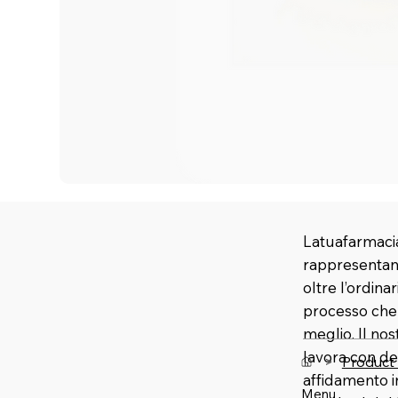
Latuafarmacia
rappresentano
oltre l’ordina
processo che u
meglio. Il no
lavora con de
>
Product
affidamento 
Menu