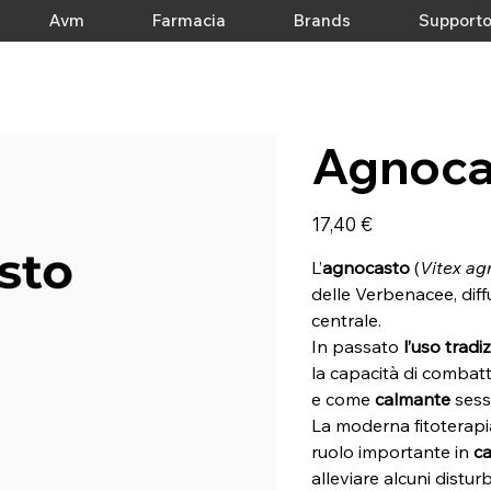
Avm
Farmacia
Brands
Support
Agnoca
Prezzo
17,40 €
L’
agnocasto
(
Vitex ag
delle Verbenacee, diff
centrale.
In passato
l’uso tradi
la capacità di combatt
e come
calmante
sess
La moderna fitoterapia
ruolo importante in
c
alleviare alcuni disturb