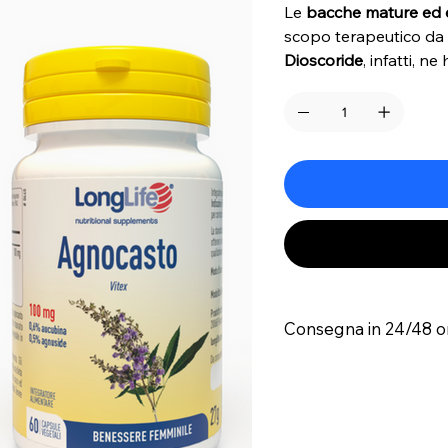
Le
bacche mature ed 
scopo terapeutico da
Dioscoride
, infatti, n
femminile.
Consegna in 24/48 o