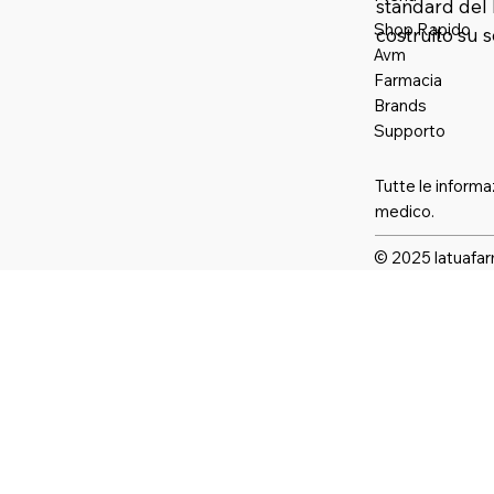
standard del 
Shop Rapido
costruito su 
Avm
Farmaci
a
Brands
Supporto
Tutte le informa
medico.
© 2025 latuafar