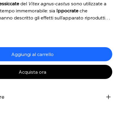
essiccate
del
Vitex agnus-castus
sono utilizzate a
 tempo immemorabile: sia
Ippocrate
che
e hanno descritto gli effetti sull’apparato riproduttivo
Aggiungi al carrello
Acquista ora
re