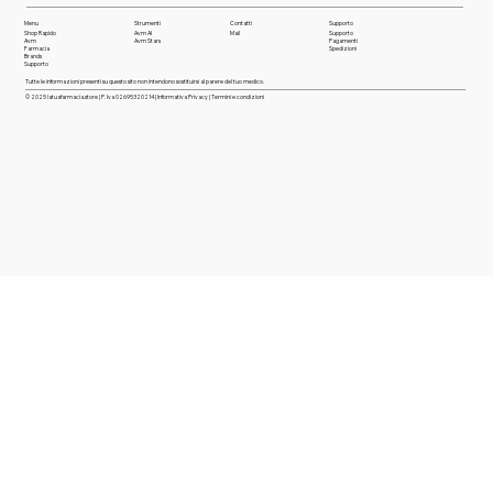
Menu
Strumenti
Contatti
Supporto
Shop Rapido
Avm AI
Mail
Supporto
Avm
Avm Stars
Pagamenti
Farmaci
a
Spedizioni
Brands
Supporto
Tutte le informazioni presenti su questo sito non intendono sostituirsi al parere del tuo medico.
© 2025 latuafarmacia.store | P. Iva 02695320214 |
Informativa Privacy
|
Termini e condizioni