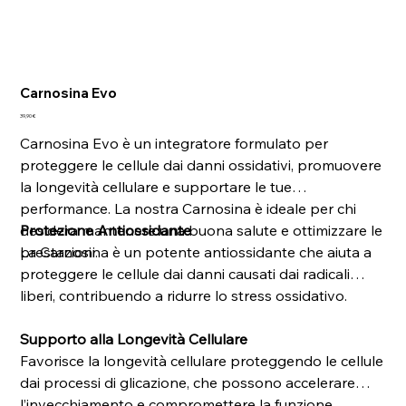
Carnosina Evo
Prezzo
39,90 €
Carnosina Evo è un integratore formulato per
proteggere le cellule dai danni ossidativi, promuovere
la longevità cellulare e supportare le tue
performance. La nostra Carnosina è ideale per chi
desidera mantenere una buona salute e ottimizzare le
Protezione Antiossidante
prestazioni.
La Carnosina è un potente antiossidante che aiuta a
proteggere le cellule dai danni causati dai radicali
liberi, contribuendo a ridurre lo stress ossidativo.
Supporto alla Longevità Cellulare
Favorisce la longevità cellulare proteggendo le cellule
dai processi di glicazione, che possono accelerare
l’invecchiamento e compromettere la funzione