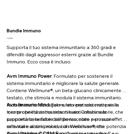
Bundle Immuno
Prezzo
119,00 €
Supporta il tuo sistema immunitario a 360 gradi e
difenditi dagli aggressor esterni grazie al Bundle
Immuno. Ecco cosa è incluso:
Avm Immuno Power
: Formulato per sostenere il
sistema immunitario e migliorare la salute generale.
Contiene Wellmune®, un beta-glucano clinicamente
testato, che stimola e modula il sistema immunitario.
Include anche astragalo e resveratrolo, noti per le
Avm Immuno Mind
: Formulato per sostenere sia la
loro proprietà antiossidanti e anti-infiammatorie, che
mente che il sistema immunitario. Combina le
supportano la salute cardiovascolare e possono
proprietà benefiche dell'iperico, noto per i suoi effetti
rallentare alcuni processi di invecchiamento.
antivirali e antimicrobici, con Wellmune®, che potenzia
l'immunità innata. Aiuta a ridurre lo stress fisico e
Avm Vitamina C DSM Evo
: Contiene vitamina C, un