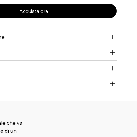
Acquista ora
re
ale che va
 e di un