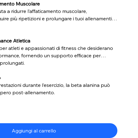
camento Muscolare
ta a ridurre l’affaticamento muscolare,
ire più ripetizioni e prolungare i tuoi allenamenti
.
ance Atletica
per atleti e appassionati di fitness che desiderano
rformance, fornendo un supporto efficace per
 prolungati.
o
restazioni durante l’esercizio, la beta alanina può
upero post-allenamento.
Aggiungi al carrello