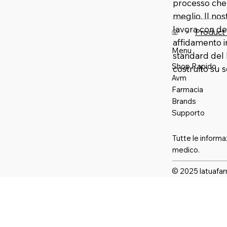
processo che u
meglio. Il no
lavora con de
>
Product
affidamento 
Menu
standard del 
Shop Rapido
costruito su 
Avm
Farmaci
a
Brands
Supporto
Tutte le informa
medico.
© 2025 latuafar