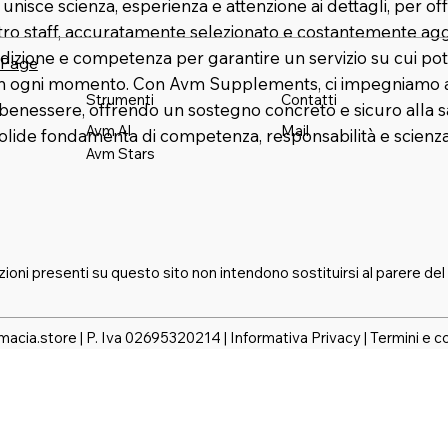
nisce scienza, esperienza e attenzione ai dettagli, per offr
stro staff, accuratamente selezionato e costantemente agg
dizione e competenza per garantire un servizio su cui pot
 Page
in ogni momento. Con Avm Supplements, ci impegniamo a 
Strumenti
Contatti
benessere, offrendo un sostegno concreto e sicuro alla s
Mail
Avm AI
solide fondamenta di competenza, responsabilità e scienza
Avm Stars
zioni presenti su questo sito non intendono sostituirsi al parere del
macia.store | P. Iva 02695320214 |
Informativa Privacy
|
Termini e c