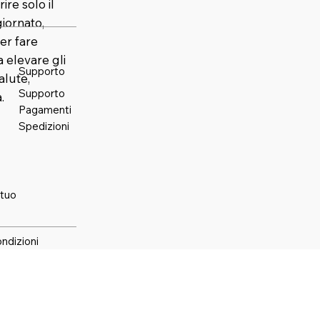
ire solo il
iornato,
er fare
elevare gli
Supporto
alute,
Supporto
.
Pagamenti
Spedizioni
 tuo
ondizioni