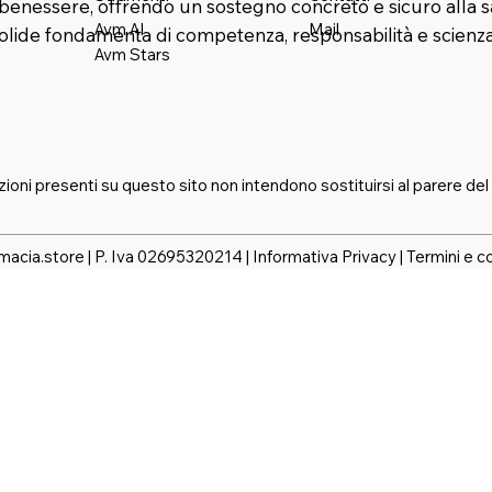
benessere, offrendo un sostegno concreto e sicuro alla s
Mail
Avm AI
solide fondamenta di competenza, responsabilità e scienza
Avm Stars
zioni presenti su questo sito non intendono sostituirsi al parere del
macia.store | P. Iva 02695320214 |
Informativa Privacy
|
Termini e c