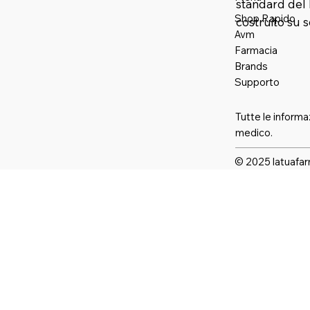
standard del 
Shop Rapido
costruito su 
Avm
Farmaci
a
Brands
Supporto
Tutte le informa
medico.
© 2025 latuafar