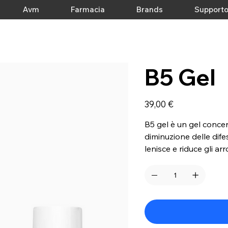
Avm
Farmacia
Brands
Support
B5 Gel
Prezzo
39,00 €
B5 gel è un gel concen
diminuzione delle dife
lenisce e riduce gli a
sensibile.