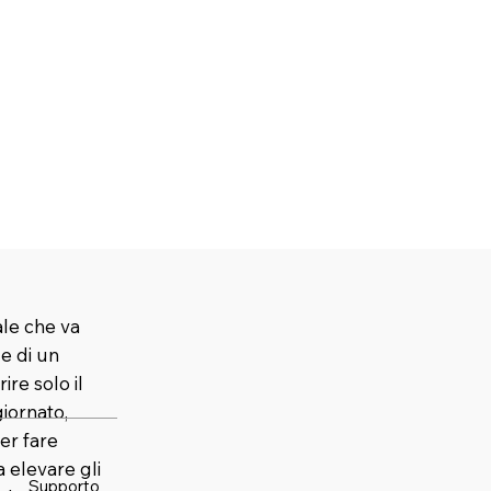
ale che va
 e di un
ire solo il
iornato,
er fare
elevare gli
Supporto