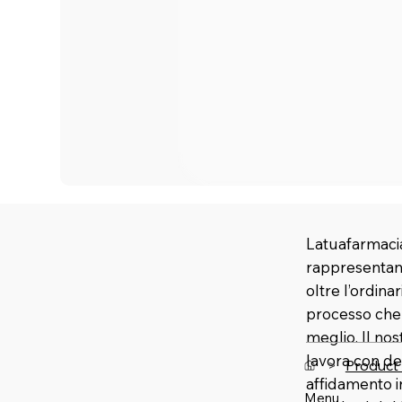
Latuafarmacia
rappresentano
oltre l’ordina
processo che u
meglio. Il no
lavora con de
>
Product
affidamento 
Menu