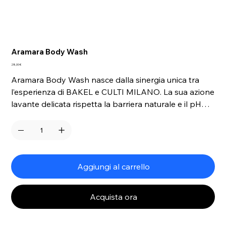
Aramara Body Wash
Prezzo
28,00 €
Aramara Body Wash nasce dalla sinergia unica tra
l’esperienza di BAKEL e CULTI MILANO. La sua azione
lavante delicata rispetta la barriera naturale e il pH
fisiologico della pelle, mantenendo l’idratazione
naturale. L’esclusiva fragranza Aramara arricchisce
l’esperienza d’uso evocando una giornata di sole in
campagna, accompagnata dal rassicurante aroma
della buccia di agrumi.
Aggiungi al carrello
Acquista ora